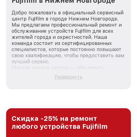
Fujifilm в Нижнем Новгороде
Добро пожаловать в официальный сервисный
центр Fujifilm в городе Нижнем Новгороде.
Мы предлагаем профессиональный ремонт и
обслуживание устройств Fujifilm для всех
жителей города и окрестностей. Наша
команда состоит из сертифицированных
специалистов, которые постоянно повышают
свою квалификацию, чтобы предоставить вам
лучший сервис.
Миссия нашего центра — обеспечить
качественный и доступный ремонт для
Развернуть
каждого пользователя продукции Fujifilm, вне
зависимости от сложности поломки. Мы
стремимся к тому, чтобы каждый клиент был
удовлетворен скоростью и качеством
предоставляемых услуг. Наша цель — стать
лучшим сервисным центром Fujifilm в городе
Нижнем Новгороде, постоянно повышая
Скидка -25% на ремонт
уровень доверия и лояльности наших
любого устройства Fujifilm
клиентов.