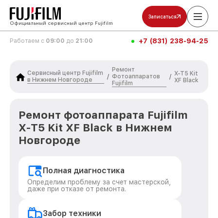
Записаться
Официальный сервисный центр Fujifilm
+7 (831) 238-94-25
Работаем с
09:00
до
21:00
Ремонт
Сервисный центр Fujifilm
X-T5 Kit
Фотоаппаратов
/
/
в Нижнем Новгороде
XF Black
Fujifilm
Ремонт фотоаппарата Fujifilm
X-T5 Kit XF Black в Нижнем
Новгороде
Полная диагностика
Определим проблему за счет мастерской,
даже при отказе от ремонта.
Забор техники