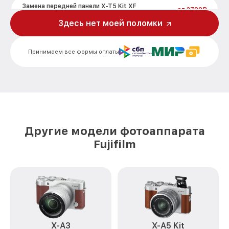
Замена передней панели X-T5 Kit XF
от 2700₽
Black Fujifilm
Здесь нет моей поломки
Замена устройства стабилизации X-T5
от 2850₽
Kit XF Black Fujifilm
Принимаем все формы оплаты
Замена фокусировочного экрана X-T5
от 2700₽
Kit XF Black Fujifilm
Замена дисплея (экрана) X-T5 Kit XF
от 2200₽
Black Fujifilm
Замена корпуса X-T5 Kit XF Black Fujifilm
от 2200₽
Другие модели фотоаппарата
Замена CCD/CMOS матрицы X-T5 Kit XF
от 4300₽
Fujifilm
Black Fujifilm
Замена затвора X-T5 Kit XF Black Fujifilm
от 2300₽
Замена материнской платы X-T5 Kit XF
от 3300₽
Black Fujifilm
Замена платы отсека карты памяти X-T5
от 3800₽
Kit XF Black Fujifilm
X-A3
X-A5 Kit