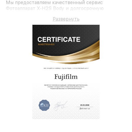
Мы предоставляем качественный сервис
Фотоаппарат X-H2S Body и долгосрочную
гарантию.
Развернуть