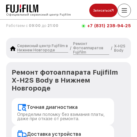
Записаться
Официальный сервисный центр Fujifilm
+7 (831) 238-94-25
Работаем с
09:00
до
21:00
Ремонт
Сервисный центр Fujifilm в
X-H2S
Фотоаппаратов
/
/
Нижнем Новгороде
Body
Fujifilm
Ремонт фотоаппарата Fujifilm
X-H2S Body в Нижнем
Новгороде
Точная диагностика
Определим поломку без взимания платы,
даже при отказе от ремонта.
Доставка устройства