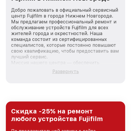
Добро пожаловать в официальный сервисный
центр Fujifilm в городе Нижнем Новгороде.
Мы предлагаем профессиональный ремонт и
обслуживание устройств Fujifilm для всех
жителей города и окрестностей. Наша
команда состоит из сертифицированных
специалистов, которые постоянно повышают
свою квалификацию, чтобы предоставить вам
лучший сервис.
Миссия нашего центра — обеспечить
качественный и доступный ремонт для
Развернуть
каждого пользователя продукции Fujifilm, вне
зависимости от сложности поломки. Мы
стремимся к тому, чтобы каждый клиент был
удовлетворен скоростью и качеством
предоставляемых услуг. Наша цель — стать
лучшим сервисным центром Fujifilm в городе
Нижнем Новгороде, постоянно повышая
Скидка -25% на ремонт
уровень доверия и лояльности наших
любого устройства Fujifilm
клиентов.